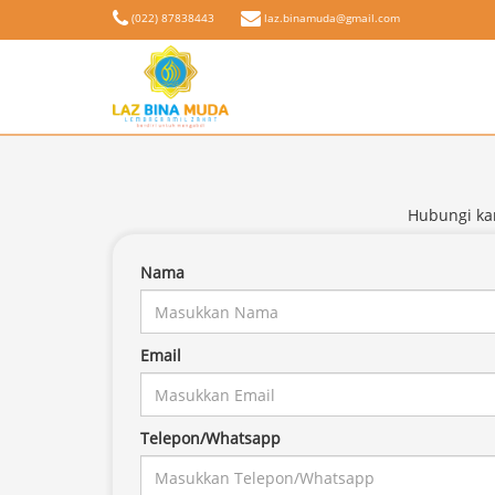
(022) 87838443
laz.binamuda@gmail.com
Hubungi ka
Nama
Email
Telepon/Whatsapp