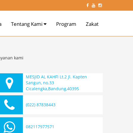
a
Tentang Kami
Program
Zakat
ayanan kami
MESJID AL KAHFI Lt.2 Jl. Kapten
Sangun, no.33
Cicalengka,Bandung,40395
(022) 87838443
082117977571