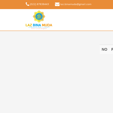
(022) 87838443
laz.binamuda@gmail.com
NO